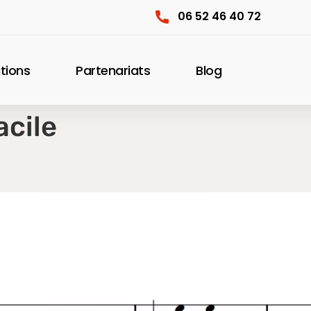
06 52 46 40 72
itions
Partenariats
Blog
acile