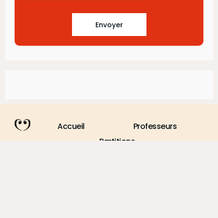
Envoyer
Accueil
Professeurs
Partitions
Partenariats
Blog
Téléphone
Email
Social
06 52 46 40 72
contact@musiqueadomicile.com