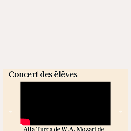
Concert des élèves
Alla Turca de W.A. Mozart de
El